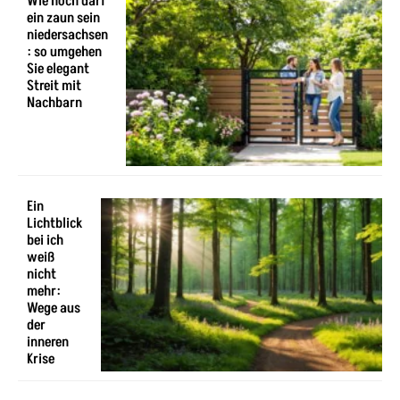
Wie hoch darf
ein zaun sein
niedersachsen
: so umgehen
Sie elegant
Streit mit
Nachbarn
Ein
Lichtblick
bei ich
weiß
nicht
mehr:
Wege aus
der
inneren
Krise