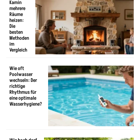
Kamin
mehrere
Räume
heizen:
Die
besten
Methoden
im
Vergleich
Wie oft
Poolwasser
wechseln: Der
richtige
Rhythmus für
eine optimale
Wasserhygiene?